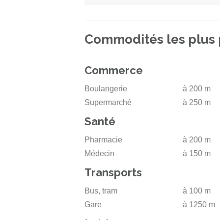
Commodités les plus
Commerce
Boulangerie
à 200 m
Supermarché
à 250 m
Santé
Pharmacie
à 200 m
Médecin
à 150 m
Transports
Bus, tram
à 100 m
Gare
à 1250 m