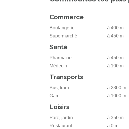
Commerce
Boulangerie
à 400 m
Supermarché
à 450 m
Santé
Pharmacie
à 450 m
Médecin
à 100 m
Transports
Bus, tram
à 2300 m
Gare
à 1000 m
Loisirs
Parc, jardin
à 350 m
Restaurant
à 0 m