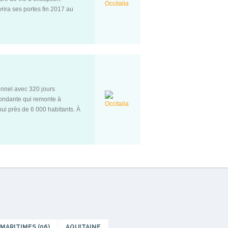
ira ses portes fin 2017 au
n des plus beaux parcs classés
nnel avec 320 jours
ondante qui remonte à
hui près de 6 000 habitants. À
e d’une proximité de tous les
de presse, restaurants,
MARITIMES (06)
AQUITAINE