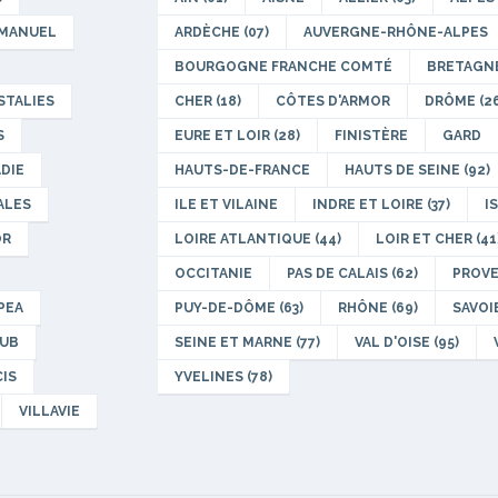
MANUEL
ARDÈCHE (07)
AUVERGNE-RHÔNE-ALPES
BOURGOGNE FRANCHE COMTÉ
BRETAGN
STALIES
CHER (18)
CÔTES D'ARMOR
DRÔME (26
S
EURE ET LOIR (28)
FINISTÈRE
GARD
ADIE
HAUTS-DE-FRANCE
HAUTS DE SEINE (92)
ALES
ILE ET VILAINE
INDRE ET LOIRE (37)
IS
OR
LOIRE ATLANTIQUE (44)
LOIR ET CHER (41
OCCITANIE
PAS DE CALAIS (62)
PROVE
PEA
PUY-DE-DÔME (63)
RHÔNE (69)
SAVOIE
LUB
SEINE ET MARNE (77)
VAL D'OISE (95)
CIS
YVELINES (78)
VILLAVIE