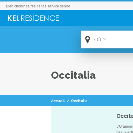
Bien choisir sa résidence service senior
Occitalia
Accueil
/
Occitalia
Occita
L’Orangeri
beaux-arts