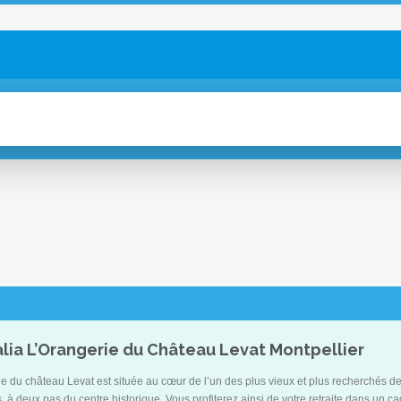
lia L’Orangerie du Château Levat Montpellier
e du château Levat est située au cœur de l’un des plus vieux et plus recherchés des
, à deux pas du centre historique. Vous profiterez ainsi de votre retraite dans un ca