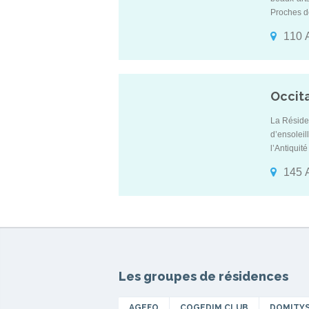
Proches de
cœur du Ch
110 A
de Montpel
Occit
La Réside
d’ensolei
l’Antiquit
seulement 
145 
commerces 
pharmacie,
Les groupes de résidences
AGEFO
COGEDIM CLUB
DOMITY