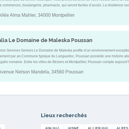
 commerces, boulangerie, pharmacie, qui seront faciles d’accès. La résidence ouvr
âteau Levat, l’une des « folies montpelliéraines » construite en 1763, et dans l’u
llée Alma Mahler, 34000 Montpellier
lier.
alia Le Domaine de Maleska Poussan
nce Services Seniors Le Domaine de Maleska profite d’un environnement exceptio
llement par an.Commune typique du Languedoc, Poussan possède une histoire ab
é gallo-romaine. Entre les villes de Béziers et Montpellier, Poussan compte aujourd’
300m du centre-ville, cette Résidence Senior, proche de l’Étang de Thau, bénéfici
Avenue Nelson Mandela, 34560 Poussan
qui sont très facilement accessibles à pied (épicerie, boulangerie, Poste, bureau 
 laboratoire, fleuriste, salon d’esthétique…).
Lieux recherchés
S
AIN (01)
AISNE
ALLIER (03)
ALPES 