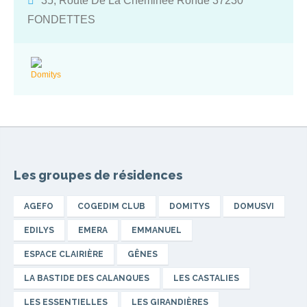
35, Route De La Cheminée Ronde 37230
la salle de gym et d’une équipe très accueillante et attentive qui font
la réputation des résidences DOMITYS.
FONDETTES
Les groupes de résidences
AGEFO
COGEDIM CLUB
DOMITYS
DOMUSVI
EDILYS
EMERA
EMMANUEL
ESPACE CLAIRIÈRE
GÊNES
LA BASTIDE DES CALANQUES
LES CASTALIES
LES ESSENTIELLES
LES GIRANDIÈRES