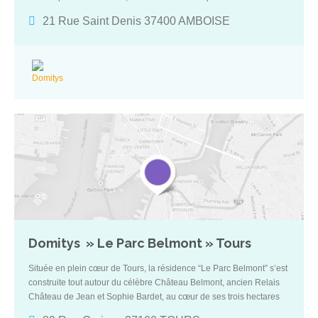
confort moderne à sa magnifique architecture : restaurant, piscine,
21 Rue Saint Denis 37400 AMBOISE
salon de coiffure… La résidence offre une vue panoramique
imprenable sur le célèbre Château d’Amboise et sur toute la ville.
Cet emplacement privilégié est à quelques minutes à pied de ses
commerces et de son élégant décor.
Domitys » Le Parc Belmont » Tours
Située en plein cœur de Tours, la résidence “Le Parc Belmont” s’est
construite tout autour du célèbre Château Belmont, ancien Relais
Château de Jean et Sophie Bardet, au cœur de ses trois hectares
de verdure.