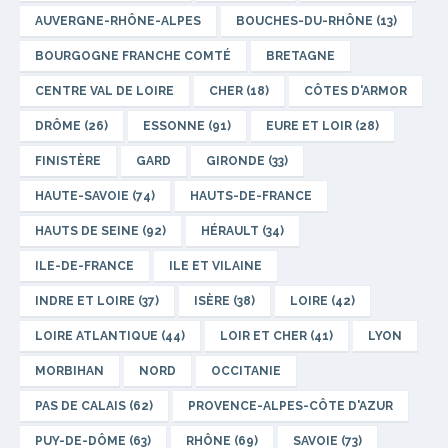
AUVERGNE-RHÔNE-ALPES
BOUCHES-DU-RHÔNE (13)
BOURGOGNE FRANCHE COMTÉ
BRETAGNE
CENTRE VAL DE LOIRE
CHER (18)
CÔTES D'ARMOR
DRÔME (26)
ESSONNE (91)
EURE ET LOIR (28)
FINISTÈRE
GARD
GIRONDE (33)
HAUTE-SAVOIE (74)
HAUTS-DE-FRANCE
HAUTS DE SEINE (92)
HÉRAULT (34)
ILE-DE-FRANCE
ILE ET VILAINE
INDRE ET LOIRE (37)
ISÈRE (38)
LOIRE (42)
LOIRE ATLANTIQUE (44)
LOIR ET CHER (41)
LYON
MORBIHAN
NORD
OCCITANIE
PAS DE CALAIS (62)
PROVENCE-ALPES-CÔTE D'AZUR
PUY-DE-DÔME (63)
RHÔNE (69)
SAVOIE (73)